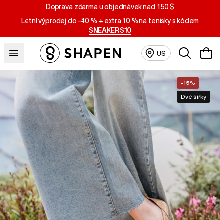
Doprava zdarma u objednávek nad 150 $
Letní výprodej do -40 %
+
extra 10 % na tenisky s kódem
SNEAKERS10
Vyhledáván
US
-15%
Dvě šířky