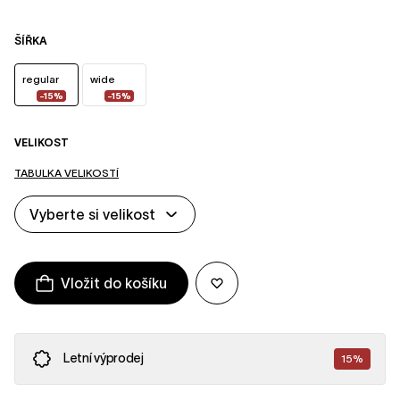
ŠÍŘKA
regular
wide
-15%
-15%
VELIKOST
TABULKA VELIKOSTÍ
Vyberte si velikost
Vložit do košíku
Letní výprodej
15%