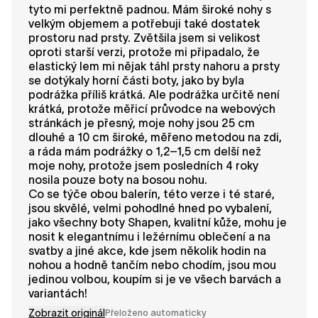
tyto mi perfektně padnou. Mám široké nohy s
velkým objemem a potřebuji také dostatek
prostoru nad prsty. Zvětšila jsem si velikost
oproti starší verzi, protože mi připadalo, že
elastický lem mi nějak táhl prsty nahoru a prsty
se dotýkaly horní části boty, jako by byla
podrážka příliš krátká. Ale podrážka určitě není
krátká, protože měřicí průvodce na webových
stránkách je přesný, moje nohy jsou 25 cm
dlouhé a 10 cm široké, měřeno metodou na zdi,
a ráda mám podrážky o 1,2–1,5 cm delší než
moje nohy, protože jsem posledních 4 roky
nosila pouze boty na bosou nohu.
Co se týče obou balerín, této verze i té staré,
jsou skvělé, velmi pohodlné hned po vybalení,
jako všechny boty Shapen, kvalitní kůže, mohu je
nosit k elegantnímu i ležérnímu oblečení a na
svatby a jiné akce, kde jsem několik hodin na
nohou a hodně tančím nebo chodím, jsou mou
jedinou volbou, koupím si je ve všech barvách a
variantách!
Zobrazit originál
Přeloženo automaticky