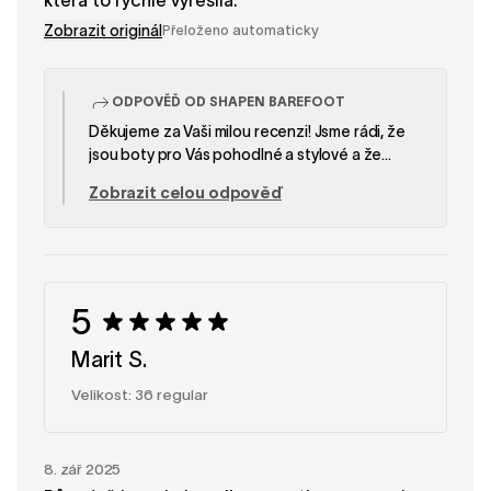
Zobrazit originál
Přeloženo automaticky
ODPOVĚĎ OD SHAPEN BAREFOOT
Děkujeme za Vaši milou recenzi! Jsme rádi, že
jsou boty pro Vás pohodlné a stylové a že
vložka pomohla s padnutím. Velmi si vážíme
Zobrazit celou odpověď
toho, že jste si objednali mimo EU! —Tým
SHAPEN
5
Marit S.
Velikost: 36 regular
8. zář 2025