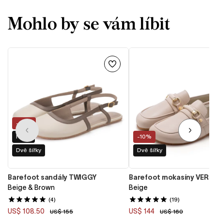
Mohlo by se vám líbit
-30%
Nové
-10%
Dvě šířky
Dvě šířky
Barefoot sandály TWIGGY
Barefoot mokasíny VERSA
Beige & Brown
Beige
(4)
(19)
US$ 108.50
US$ 144
US$ 155
US$ 160