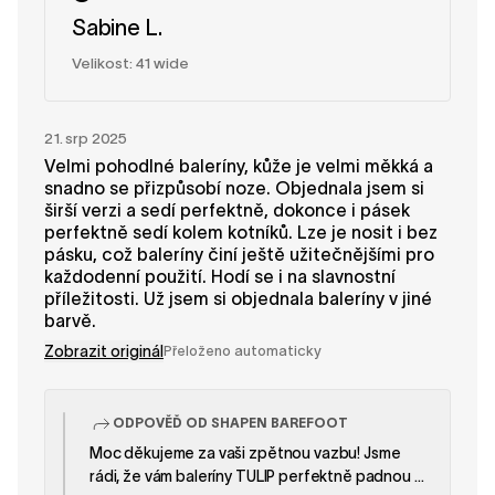
Sabine L.
Velikost: 41 wide
21. srp 2025
Velmi pohodlné baleríny, kůže je velmi měkká a
snadno se přizpůsobí noze. Objednala jsem si
širší verzi a sedí perfektně, dokonce i pásek
perfektně sedí kolem kotníků. Lze je nosit i bez
pásku, což baleríny činí ještě užitečnějšími pro
každodenní použití. Hodí se i na slavnostní
příležitosti. Už jsem si objednala baleríny v jiné
barvě.
Zobrazit originál
Přeloženo automaticky
ODPOVĚĎ OD SHAPEN BAREFOOT
Moc děkujeme za vaši zpětnou vazbu! Jsme
rádi, že vám baleríny TULIP perfektně padnou a