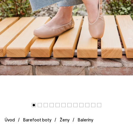
Úvod
Barefoot boty
Ženy
Baleríny