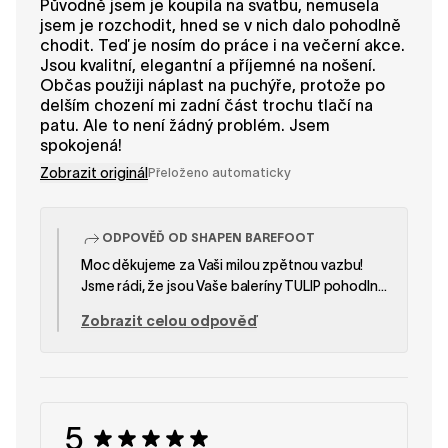
Původně jsem je koupila na svatbu, nemusela
jsem je rozchodit, hned se v nich dalo pohodlně
chodit. Teď je nosím do práce i na večerní akce.
Jsou kvalitní, elegantní a příjemné na nošení.
Občas použiji náplast na puchýře, protože po
delším chození mi zadní část trochu tlačí na
patu. Ale to není žádný problém. Jsem
spokojená!
Zobrazit originál
Přeloženo automaticky
ODPOVĚĎ OD SHAPEN BAREFOOT
Moc děkujeme za Vaši milou zpětnou vazbu!
Jsme rádi, že jsou Vaše baleríny TULIP pohodlné,
elegantní a perfektně se hodí jak na zvláštní
Zobrazit celou odpověď
příležitosti, tak na každodenní nošení! Tým
SHAPEN
5