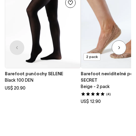
2 pack
Barefoot punčochy SELENE
Barefoot neviditelné po
Black 100 DEN
SECRET
Beige - 2 pack
US$ 20.90
(4)
US$ 12.90