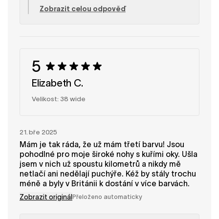
že jsou pro vás pohodlné a univerzální jak pro
Zobrazit celou odpověď
každodenní nošení, tak pro zvláštní příležitosti.
Je skvělé vědět, že vám širší verze tak dobře
sedí a že pásky poskytují větší flexibilitu. Tým
SHAPEN
5
Elizabeth C.
Velikost: 38 wide
21. bře 2025
Mám je tak ráda, že už mám třetí barvu! Jsou
pohodlné pro moje široké nohy s kuřími oky. Ušla
jsem v nich už spoustu kilometrů a nikdy mě
netlačí ani nedělají puchýře. Kéž by stály trochu
méně a byly v Británii k dostání v více barvách.
Zobrazit originál
Přeloženo automaticky