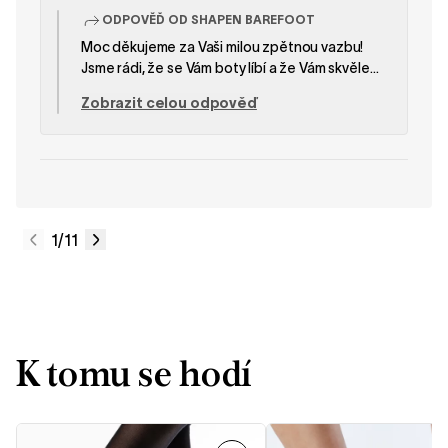
ODPOVĚĎ OD SHAPEN BAREFOOT
Moc děkujeme za Vaši milou zpětnou vazbu!
Jsme rádi, že se Vám boty líbí a že Vám skvěle
padnou. – Tým SHAPEN
Zobrazit celou odpověď
1
/11
K tomu se hodí