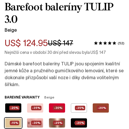
Barefoot baleríny TULIP
3.0
Beige
US$ 124.95
US$ 147
(52)
Nejnižší cena v období 30 dní před slevou byla US$ 147
Dámské barefoot baleríny TULIP jsou spojením kvalitní
jemné kůže a pružného gumičkového lemování, které se
dokonale přizpůsobí vaší noze i díky dvěma volitelným
šířkám.
BAREVNÉ VARIANTY
Beige
-20%
-35%
-30%
-35%
-20%
-15%
-30%
-25%
-20%